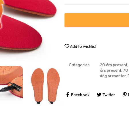
Roliga 
Inflytt
Add to wishlist
Categories
20 års present
,
års present
,
70 
dag presenter
,
Facebook
Twitter