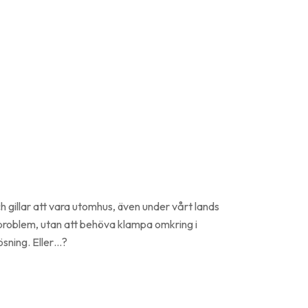
ch gillar att vara utomhus, även under vårt lands
t problem, utan att behöva klampa omkring i
ösning. Eller…?