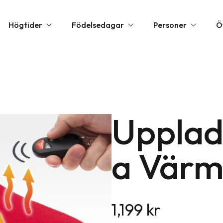
Högtider
Födelsedagar
Personer
Ö
la hjärtans dag presenter
1 års present
Barnpresenter
Annorl
öllopspresenter
10 års present
Present till flickvän
Exklusi
udentpresenter & Examenspresenter
20 års present
Upplad
Present till mamma
Festtil
ppresenter
30 års present
Present till nyfödd
Födels
a Värm
rs dag presenter
40 års present
Present till pappa
Övriga
lklappar
50 års present
Present till pojkvän
Person
lklappstips
60 års present
Romant
1,199
kr
rs dag presenter
70 års present
Upplev