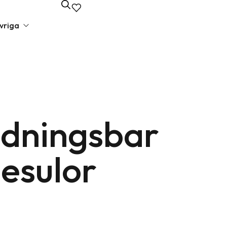
vriga
unda presenter
va presenter
dningsbar
lbehör
edagspresenter
esulor
 presenter
liga presenter
iska presenter
elsepresenter