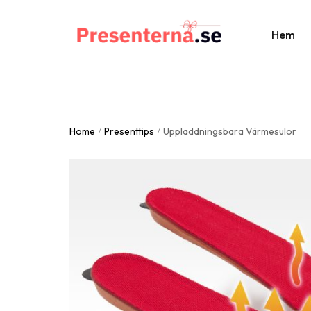
Hem
Al
Home
Presenttips
Uppladdningsbara Värmesulor
Br
/
/
St
Do
Fa
Ju
Ju
Mo