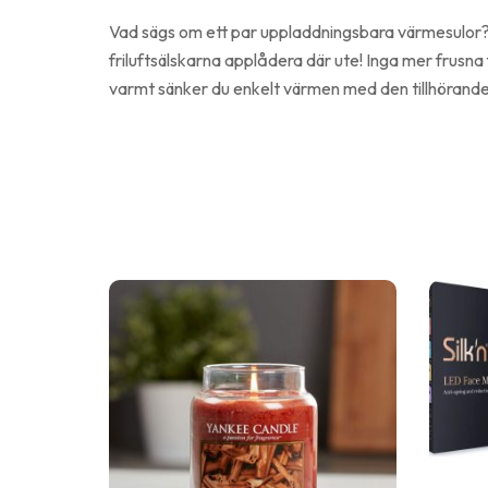
Vad sägs om ett par uppladdningsbara värmesulor? E
friluftsälskarna applådera där ute! Inga mer frusna
varmt sänker du enkelt värmen med den tillhörande fjä