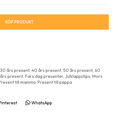
presenter & prylar
ningspresenter
KÖP PRODUKT
30 års present
,
40 års present
,
50 års present
,
60
års present
,
Fars dag presenter
,
Julklappstips
,
Mors
Present till mamma
,
Present till pappa
Pinterest
WhatsApp