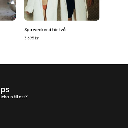
Spa weekend för två
Zenkuru 
3,695
kr
795
kr
ips
cka in till oss?