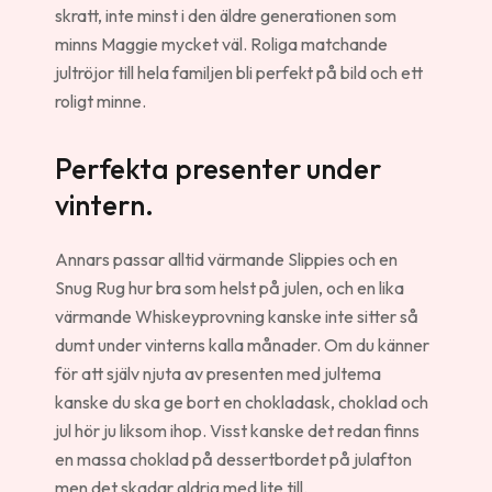
skratt, inte minst i den äldre generationen som
minns Maggie mycket väl. Roliga matchande
jultröjor till hela familjen bli perfekt på bild och ett
roligt minne.
Perfekta presenter under
vintern.
Annars passar alltid värmande Slippies och en
Snug Rug hur bra som helst på julen, och en lika
värmande Whiskeyprovning kanske inte sitter så
dumt under vinterns kalla månader. Om du känner
för att själv njuta av presenten med jultema
kanske du ska ge bort en chokladask, choklad och
jul hör ju liksom ihop. Visst kanske det redan finns
en massa choklad på dessertbordet på julafton
men det skadar aldrig med lite till.