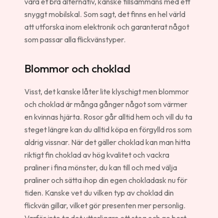
vara et bra alternativ, kanske tillsammans med ett
snyggt mobilskal. Som sagt, det finns en hel värld
att utforska inom elektronik och garanterat något
som passar alla flickvänstyper.
Blommor och choklad
Visst, det kanske låter lite klyschigt men blommor
och choklad är många gånger något som värmer
en kvinnas hjärta. Rosor går alltid hem och vill du ta
steget längre kan du alltid köpa en förgylld ros som
aldrig vissnar. När det gäller choklad kan man hitta
riktigt fin choklad av hög kvalitet och vackra
praliner i fina mönster, du kan till och med välja
praliner och sätta ihop din egen chokladask nu för
tiden. Kanske vet du vilken typ av choklad din
flickvän gillar, vilket gör presenten mer personlig.