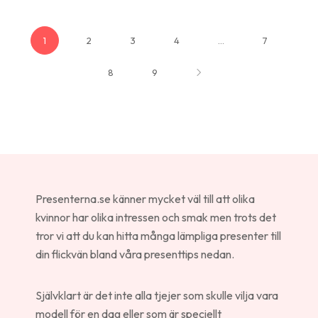
1
2
3
4
…
7
8
9
Presenterna.se känner mycket väl till att olika
kvinnor har olika intressen och smak men trots det
tror vi att du kan hitta många lämpliga presenter till
din flickvän bland våra presenttips nedan.
Självklart är det inte alla tjejer som skulle vilja vara
modell för en dag eller som är speciellt