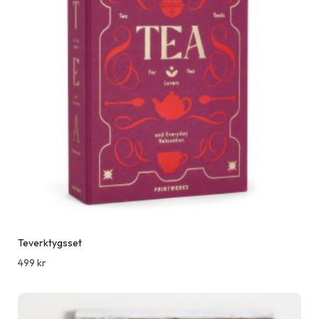
Teverktygsset
499
kr