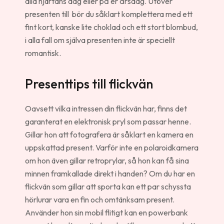
alla hjärtans dag eller på er årsdag. Utöver
presenten till bör du såklart komplettera med ett
fint kort, kanske lite choklad och ett stort blombud,
i alla fall om själva presenten inte är speciellt
romantisk.
Presenttips till flickvän
Oavsett vilka intressen din flickvän har, finns det
garanterat en elektronisk pryl som passar henne.
Gillar hon att fotografera är såklart en kamera en
uppskattad present. Varför inte en polaroidkamera
om hon även gillar retroprylar, så hon kan få sina
minnen framkallade direkt i handen? Om du har en
flickvän som gillar att sporta kan ett par schyssta
hörlurar vara en fin och omtänksam present.
Använder hon sin mobil flitigt kan en powerbank