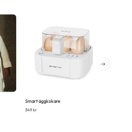
Smart äggkokare
Ember Mu
349
kr
1,795
kr