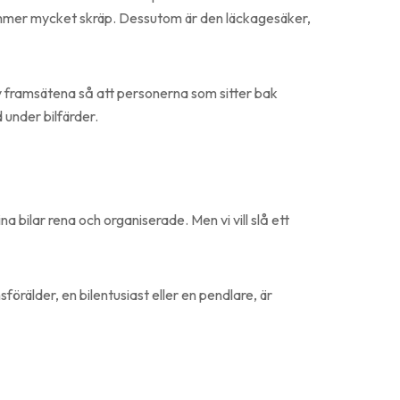
en rymmer mycket skräp. Dessutom är den läckagesäker,
v framsätena så att personerna som sitter bak
 under bilfärder.
a bilar rena och organiserade. Men vi vill slå ett
örälder, en bilentusiast eller en pendlare, är