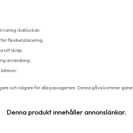
örvaring i bakluckan.
r flexibel placering.
 sitt skräp.
arig användning.
bilresor.
gare och roligare för alla passagerare. Denna gåva kommer garante
Denna produkt innehåller annonslänkar.