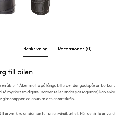
Beskrivning
Recensioner (0)
 till bilen
på en åktur? Åker ni ofta på långa bilfärder där godispåsar, burk
ärd så mycket smidigare. Barnen (eller andra passagerare) kan enkelt
 av glasspapper, colaburkar och annat skräp.
tt grymt bra omdömen för sin användbarhet. När den inte används 