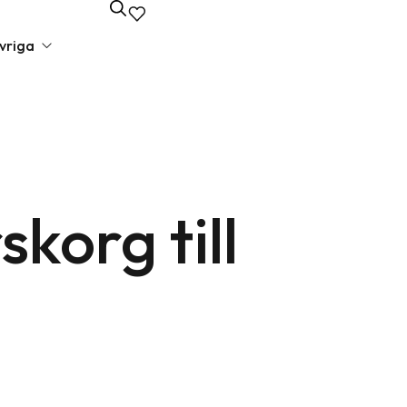
vriga
unda presenter
va presenter
korg till
lbehör
edagspresenter
 presenter
liga presenter
iska presenter
elsepresenter