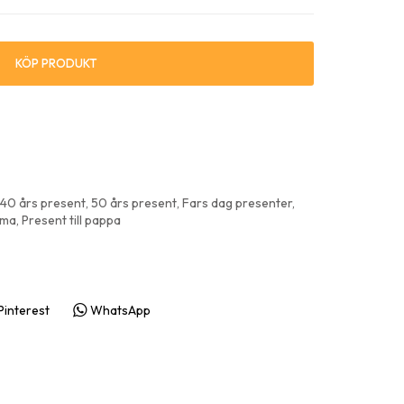
presenter & prylar
ningspresenter
KÖP PRODUKT
40 års present
,
50 års present
,
Fars dag presenter
,
mma
,
Present till pappa
Pinterest
WhatsApp