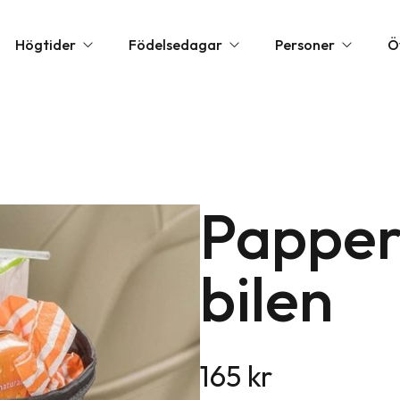
Högtider
Födelsedagar
Personer
Ö
la hjärtans dag presenter
1 års present
Barnpresenter
Annorl
öllopspresenter
10 års present
Present till flickvän
Exklusi
udentpresenter & Examenspresenter
20 års present
Pappers
Present till mamma
Festtil
ppresenter
30 års present
Present till nyfödd
Födels
bilen
rs dag presenter
40 års present
Present till pappa
Övriga
lklappar
50 års present
Present till pojkvän
Person
lklappstips
60 års present
Romant
165
kr
rs dag presenter
70 års present
Upplev