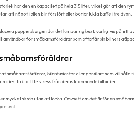
a storlek har den en kapacitet på hela 3,5 liter, vilket gör att d
 att något i bilen blir förstört eller börjar lukta kaffe i tre dygn.
lacera papperskorgen där det lämpar sig bäst, vanligtvis på ett a
ilt användbar för småbarnsföräldrar som ofta får sin bil nerskräpad
l småbarnsföräldrar
 småbarnsföräldrar, bilentusiaster eller pendlare som vill hålla sin
förälder, ta bort lite stress från deras kommande bilfärder.
er mycket skräp utan att läcka. Oavsett om det är för en småbarnsf
present.