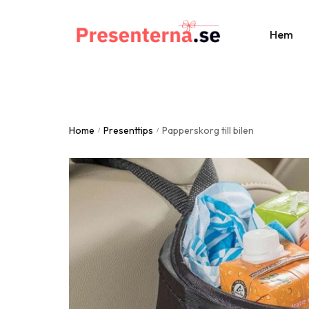
Hem
Al
Home
Presenttips
Papperskorg till bilen
Br
/
/
St
Do
Fa
Ju
Ju
Mo