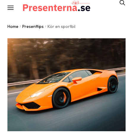
Home
Presenttips
Kör en sportbil
/
/