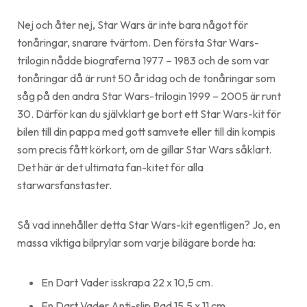
Nej och åter nej, Star Wars är inte bara något för
tonåringar, snarare tvärtom. Den första Star Wars-
trilogin nådde biograferna 1977 – 1983 och de som var
tonåringar då är runt 50 år idag och de tonåringar som
såg på den andra Star Wars-trilogin 1999 – 2005 är runt
30. Därför kan du självklart ge bort ett Star Wars-kit för
bilen till din pappa med gott samvete eller till din kompis
som precis fått körkort, om de gillar Star Wars såklart.
Det här är det ultimata fan-kitet för alla
starwarsfanstaster.
Så vad innehåller detta Star Wars-kit egentligen? Jo, en
massa viktiga bilprylar som varje bilägare borde ha:
En Dart Vader isskrapa 22 x 10,5 cm.
En Dart Vader Anti-slip Pad 15,5 x 11 cm.