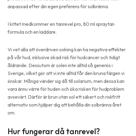
anpassad efter din egen preferens för solbränna.
I kittet medkommer en tanrevel pro, 80 ml spraytan
formula och en laddare.
Vi vet alla att överdriven solning kan ha negativa effekter
på vår hud, inklusive ökad risk för hudcancer och tidigt
åldrande. Dessutom är solen inte alltid så generös i
Sverige, vilket gör att vi inte alltid får den bruna färgen vi
önskar. Många vänder sig då till solarium, men dessa kan
vara ännu värre för huden och öka risken för hudproblem
avsevärt. Därför är brun utan sol ett säkert och riskfritt
alternativ som hjälper dig att behålla din solbränna året
om.
Hur fungerar då tanrevel?