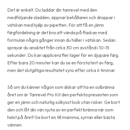
Det är enkelt. Du laddar din tanrevel med den
medföljande sladden, öppnar behållaren och droppar i
vätskan med hjälp av pipetten. För att få en jämn
färgfördelning är det bra att vända på flaskan med
formulan några gånger innan du häller i vätskan. Sedan
sprayar du ansiktet från cirka 30 cm avstånd i 10-15
sekunder. Du kan applicera fler lager för en djupare färg.
Efter bara 20 minuter kan du se en första hint av färg,
men det slutgiltiga resultatet syns efter cirka 6 timmar.
Så om du känner någon som älskar att ha en solbränna
året om är Tanrevel Pro Kit den perfekta presenten som
ger en jämn och naturlig solkysst look utan risker. Ge bort
den och låt din vän njuta av en perfekt bränna när som
helst på året! Ge bort en till mamma, syrran eller bästa
vännen.