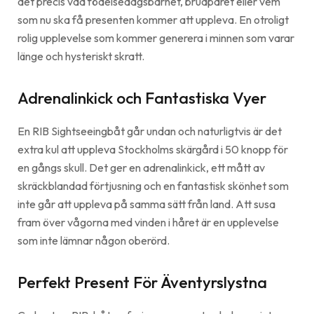
det precis vad födelsedagsbarnet, brudparet eller vem
som nu ska få presenten kommer att uppleva. En otroligt
rolig upplevelse som kommer generera i minnen som varar
länge och hysteriskt skratt.
Adrenalinkick och Fantastiska Vyer
En RIB Sightseeingbåt går undan och naturligtvis är det
extra kul att uppleva Stockholms skärgård i 50 knopp för
en gångs skull. Det ger en adrenalinkick, ett mått av
skräckblandad förtjusning och en fantastisk skönhet som
inte går att uppleva på samma sätt från land. Att susa
fram över vågorna med vinden i håret är en upplevelse
som inte lämnar någon oberörd.
Perfekt Present För Äventyrslystna