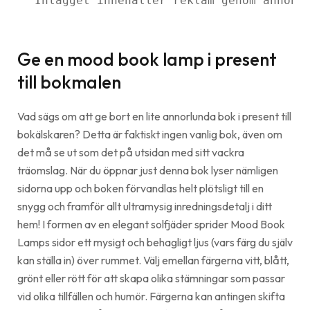
Inlägget innehåller reklam genom annons
Ge en mood book lamp i present
till bokmalen
Vad sägs om att ge bort en lite annorlunda bok i present till
bokälskaren? Detta är faktiskt ingen vanlig bok, även om
det må se ut som det på utsidan med sitt vackra
träomslag. När du öppnar just denna bok lyser nämligen
sidorna upp och boken förvandlas helt plötsligt till en
snygg och framför allt ultramysig inredningsdetalj i ditt
hem! I formen av en elegant solfjäder sprider Mood Book
Lamps sidor ett mysigt och behagligt ljus (vars färg du själv
kan ställa in) över rummet. Välj emellan färgerna vitt, blått,
grönt eller rött för att skapa olika stämningar som passar
vid olika tillfällen och humör. Färgerna kan antingen skifta