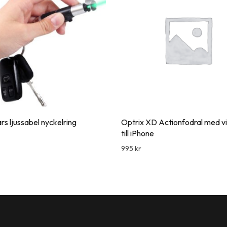
rs ljussabel nyckelring
Optrix XD Actionfodral med vi
till iPhone
995
kr