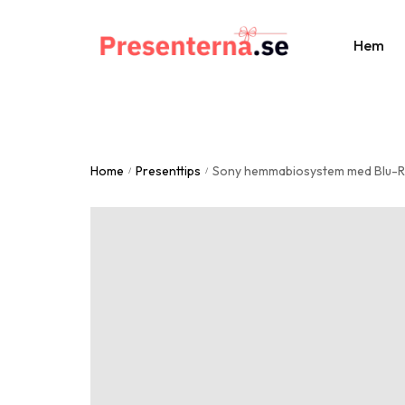
Hem
Al
Home
Presenttips
Sony hemmabiosystem med Blu-
Br
/
/
St
Do
Fa
Ju
Ju
Mo