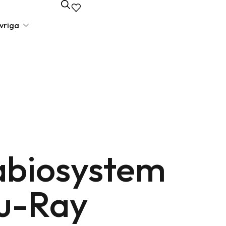
vriga
unda presenter
va presenter
lbehör
edagspresenter
biosystem
 presenter
liga presenter
u-Ray
iska presenter
elsepresenter