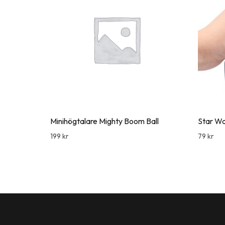
Minihögtalare Mighty Boom Ball
Star Wa
199
kr
79
kr