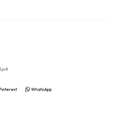
presenter & prylar
ningspresenter
Ljud
Pinterest
WhatsApp