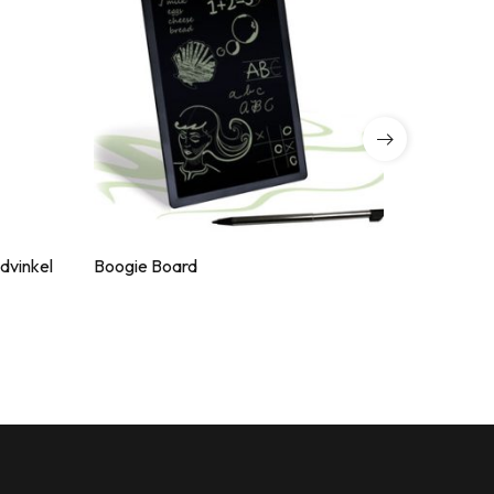
dvinkel
Boogie Board
Resebran
356
kr