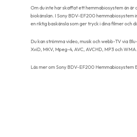
Om du inte har skaffat ett hemmabiosystem än är det
biokänslan. I Sony BDV-EF200 hemmabiosystem ing
en riktig baskänsla som ger tryck i dina filmer och d
Du kan strömma video, musik och webb-TV via Blu-
XviD, MKV, Mpeg-4, AVC, AVCHD, MP3 och WMA
Läs mer om Sony BDV-EF200 Hemmabiosystem Blu-R