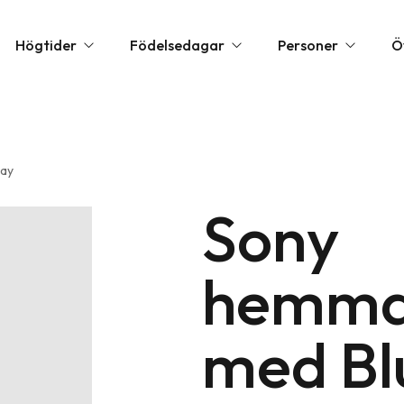
Högtider
Födelsedagar
Personer
Ö
la hjärtans dag presenter
1 års present
Barnpresenter
Annorl
Ray
öllopspresenter
10 års present
Present till flickvän
Exklusi
udentpresenter & Examenspresenter
20 års present
Sony
Present till mamma
Festtil
ppresenter
30 års present
Present till nyfödd
Födels
hemma
rs dag presenter
40 års present
Present till pappa
Övriga
lklappar
50 års present
Present till pojkvän
Person
med Bl
lklappstips
60 års present
Romant
rs dag presenter
70 års present
Upplev