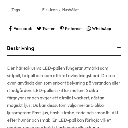
Tags
Elektronik
,
Hushållet
Facebook
Twitter
Pinterest
WhatsApp
Beskrivning
Den här exklusiva LED-pallen fungerar utmärkt som
sittpall, fotpall och som ett litet avlastningsbord. Du kan
även använda den som enbart belysning på verandan eller
i trädgården. LED-pallen skiftar mellan 16 olika
färgnyanser och avger ett otroligt vackert, nästan
magiskt, ljus. Du kan dessutom välja mellan 5 olika
ljusprogram: Fast ljus, flash, strobe, fade och smooth. Allt
efter humör och smak. En LED-pall kan förhöja vilket
garden-party som helst i flashmode eller skapa