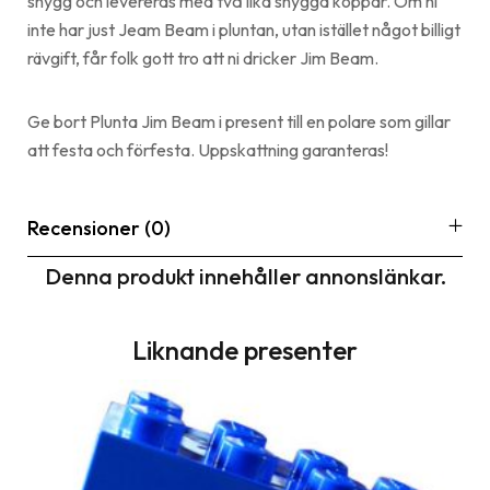
snygg och levereras med två lika snygga koppar. Om ni
inte har just Jeam Beam i pluntan, utan istället något billigt
rävgift, får folk gott tro att ni dricker Jim Beam.
Ge bort Plunta Jim Beam i present till en polare som gillar
att festa och förfesta. Uppskattning garanteras!
Recensioner (0)
Denna produkt innehåller annonslänkar.
Liknande presenter