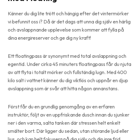
Känner du dig lite trött och hängig efter det vintermörker
vi befunnit oss i? Då är det dags att unna dig själv en härlig
och avslappnande upplevelse som kommer att fylla på
dina energireserver och ge dig ny kraft!
Ett floatingpass är synonymt med total avslappning och
egentid. Under cirka 45 minuters floatingpass får du njuta
av att flyta i totalt mörker och fullständig lugn. Med 400
kilo salt i vattnet känner du dig viktlös och uppnår en djup
avslappning som är svår att hitta någon annanstans.
Först får du en grundlig genomgång av en erfaren
instruktör, följt av en uppfriskande dusch innan du sjunker
ner i den varma, salta tanken där stressen helt enkelt
smälter bort. Där ligger du sedan, utan störande ljud eller
ljus, och kan helt fokusera på dig själv och din inre frid.