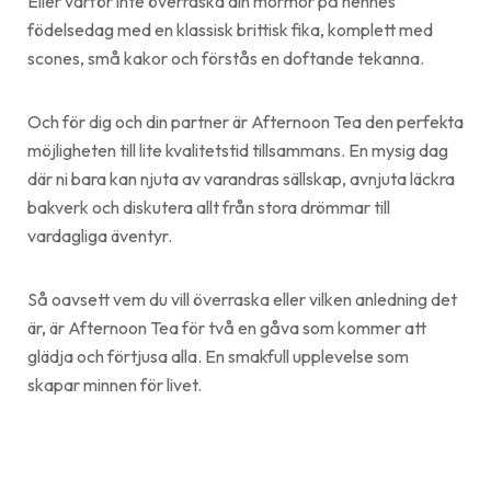
Eller varför inte överraska din mormor på hennes
födelsedag med en klassisk brittisk fika, komplett med
scones, små kakor och förstås en doftande tekanna.
Och för dig och din partner är Afternoon Tea den perfekta
möjligheten till lite kvalitetstid tillsammans. En mysig dag
där ni bara kan njuta av varandras sällskap, avnjuta läckra
bakverk och diskutera allt från stora drömmar till
vardagliga äventyr.
Så oavsett vem du vill överraska eller vilken anledning det
är, är Afternoon Tea för två en gåva som kommer att
glädja och förtjusa alla. En smakfull upplevelse som
skapar minnen för livet.