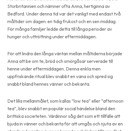
Storbritannien och nämner ofta Anna, hertiginna av
Bedford. Under denna tid var det vanligt med endast två
måltider om dagen: en tidig frukost och en sen middag.
För många familjer ledde detta till långa perioder av
hunger och uttröttning under eftermiddagen.
För att lindra den långa väntan mellan måltiderna började
Anna att be om te, bröd och smörgåsar serverade till
henne under eftermiddagen. Denna enkla men
uppfriskande ritual blev snabbt en vana och spred sig
snabbt bland hennes vänner och bekanta.
Det lilla mellanmålet, som kallas ”low tea” eller ”afternoon
tea”, blev snabbt en populär social händelse bland den
brittiska societeten. Värdinnor såg det som ett tillfälle att
bjuda in vänner och bekanta för att umgås och njuta av en