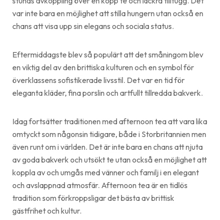
stunds avkoppling över en kopp te och läckra tilltugg. Det
var inte bara en möjlighet att stilla hungern utan också en
chans att visa upp sin elegans och sociala status.
Eftermiddagste blev så populärt att det småningom blev
en viktig del av den brittiska kulturen och en symbol för
överklassens sofistikerade livsstil. Det var en tid för
eleganta kläder, fina porslin och artfullt tillredda bakverk.
Idag fortsätter traditionen med afternoon tea att vara lika
omtyckt som någonsin tidigare, både i Storbritannien men
även runt om i världen. Det är inte bara en chans att njuta
av goda bakverk och utsökt te utan också en möjlighet att
koppla av och umgås med vänner och familj i en elegant
och avslappnad atmosfär. Afternoon tea är en tidlös
tradition som förkroppsligar det bästa av brittisk
gästfrihet och kultur.