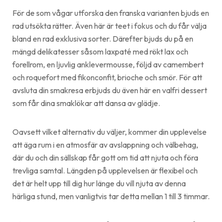
För de som vågar utforska den franska varianten bjuds en
rad utsökta rätter. Även här är teet i fokus och du får välja
bland en rad exklusiva sorter. Därefter bjuds du på en
mängd delikatesser såsom laxpaté med rökt lax och
forellrom, en ljuvlig anklevermousse, följd av camembert
och roquefort med fikonconfit, brioche och smör. För att
avsluta din smakresa erbjuds du även här en valfri dessert
som får dina smaklökar att dansa av glädje.
Oavsett vilket alternativ du väljer, kommer din upplevelse
att äga rum i en atmosfär av avslappning och välbehag,
där du och din sällskap får gott om tid att njuta och föra
trevliga samtal. Längden på upplevelsen är flexibel och
det är helt upp till dig hur länge du vill njuta av denna
härliga stund, men vanligtvis tar detta mellan 1 till 3 timmar.