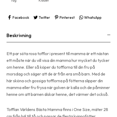
Tag
Kläder
Facebook
Twitter
Pinterest
WhatsApp
Beskrivning
Ett par söta rosa tofflor i present till mamma är ett nästan
ett måste när du vill visa din mamma hur mycket du tycker
om henne. Eller så köper du tofflorna till din fru på
morsdag och säger att de är från era små barn. Med de
här sköna och gossiga tofflorna på fötterna slipper din
mamma eller fru frysa när golven är kalla och de påminner
henne om att barnen älskar henne, det värmer det också.
Tofflan Världens Bästa Mamma finns i One Size, mäter 28
cm från häl till tå och passar de flesta kvinnofötter.