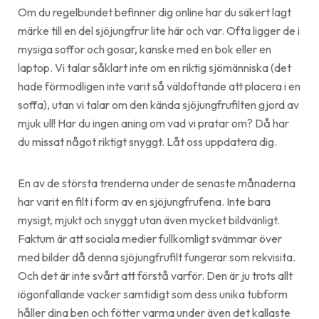
Om du regelbundet befinner dig online har du säkert lagt
märke till en del sjöjungfrur lite här och var. Ofta ligger de i
mysiga soffor och gosar, kanske med en bok eller en
laptop. Vi talar såklart inte om en riktig sjömänniska (det
hade förmodligen inte varit så väldoftande att placera i en
soffa), utan vi talar om den kända sjöjungfrufilten gjord av
mjuk ull! Har du ingen aning om vad vi pratar om? Då har
du missat något riktigt snyggt. Låt oss uppdatera dig.
En av de största trenderna under de senaste månaderna
har varit en filt i form av en sjöjungfrufena. Inte bara
mysigt, mjukt och snyggt utan även mycket bildvänligt.
Faktum är att sociala medier fullkomligt svämmar över
med bilder då denna sjöjungfrufilt fungerar som rekvisita.
Och det är inte svårt att förstå varför. Den är ju trots allt
iögonfallande vacker samtidigt som dess unika tubform
håller dina ben och fötter varma under även det kallaste