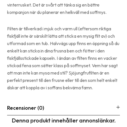
vinterrusket. Det är svårt att tänka sig en bättre
kompanjon när du planerar en helkväll med soffmys.
Filten är tillverkad i mjuk och varm ull (eftersom riktiga
fiskfjäll inte är särskilt lätta att sticka en mysig filt av) och
utformad som en tub. Halvvägs upp finns en öppning så du
enkelt kan sticka in dina frusna ben och fötter i den
fiskfjällsstickade kapseln. I ändan av filten finns en vacker
stickad fena som sätter klass på soffmyset. Vem har sagt
att man inte kan mysa med stil? Sjöjungfrufilten är en
perfekt present till den frusne eller till den som helt enkelt
älskar att koppla av i soffans bekväma famn.
Recensioner (0)
Denna produkt innehåller annonslänkar.