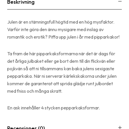
Beskrivning
Julen är en stämningsfull högtid med en hög mysfaktor.
Varför inte göra den ännu mysigare med inslag av
romantik och erotik? Piffa upp julen i år med pipparkakor!
Ta fram de här pipparkaksformarna när det är dags för
det årliga julbaket eller ge bort dem till din flickvän eller
pojkvän så att ni tillsammans kan baka julens sexigaste
pepparkaka. När ni serverar kärlekskakorna under julen
kommer de garanterat att sprida glädje runt julbordet
med fniss och många skratt.
En ask innehåller 4 stycken pepparkaksformar.
Recensioner (0)