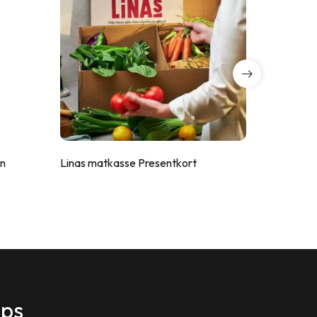
en
Linas matkasse Presentkort
Hamburge
545
kr
ips