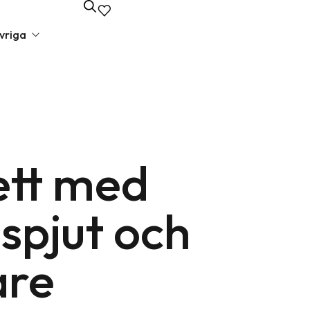
vriga
unda presenter
va presenter
ett med
lbehör
edagspresenter
spjut och
 presenter
liga presenter
are
iska presenter
elsepresenter