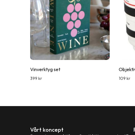
Vinverktyg set
Objekti
399
kr
109
kr
Vårt koncept