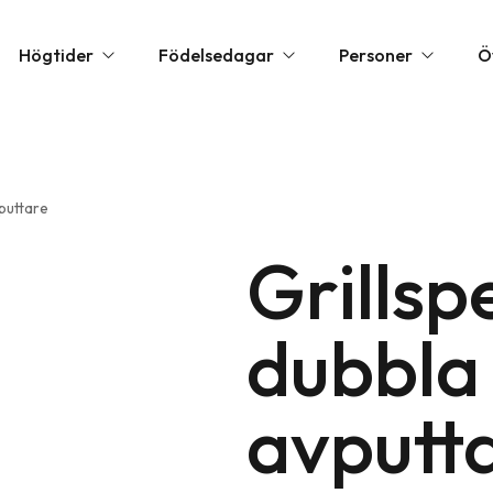
Högtider
Födelsedagar
Personer
Ö
la hjärtans dag presenter
1 års present
Barnpresenter
Annorl
vputtare
öllopspresenter
10 års present
Present till flickvän
Exklusi
udentpresenter & Examenspresenter
20 års present
Grillsp
Present till mamma
Festtil
ppresenter
30 års present
Present till nyfödd
Födels
dubbla 
rs dag presenter
40 års present
Present till pappa
Övriga
lklappar
50 års present
Present till pojkvän
Person
avputt
lklappstips
60 års present
Romant
rs dag presenter
70 års present
Upplev