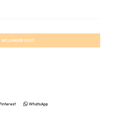
presenter & prylar
ningspresenter
NO LONGER SOLD
Pinterest
WhatsApp