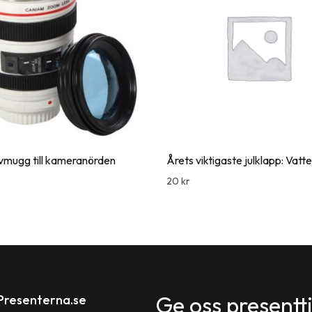
vmugg till kameranörden
Årets viktigaste julklapp: Vatt
20
kr
Ge oss presentt
Presenterna.se