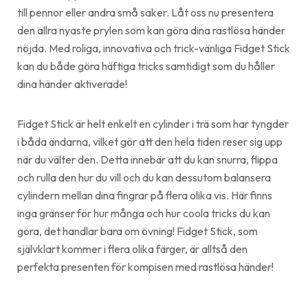
till pennor eller andra små saker. Låt oss nu presentera
den allra nyaste prylen som kan göra dina rastlösa händer
nöjda. Med roliga, innovativa och trick-vänliga Fidget Stick
kan du både göra häftiga tricks samtidigt som du håller
dina händer aktiverade!
Fidget Stick är helt enkelt en cylinder i trä som har tyngder
i båda ändarna, vilket gör att den hela tiden reser sig upp
när du välter den. Detta innebär att du kan snurra, flippa
och rulla den hur du vill och du kan dessutom balansera
cylindern mellan dina fingrar på flera olika vis. Här finns
inga gränser för hur många och hur coola tricks du kan
göra, det handlar bara om övning! Fidget Stick, som
självklart kommer i flera olika färger, är alltså den
perfekta presenten för kompisen med rastlösa händer!