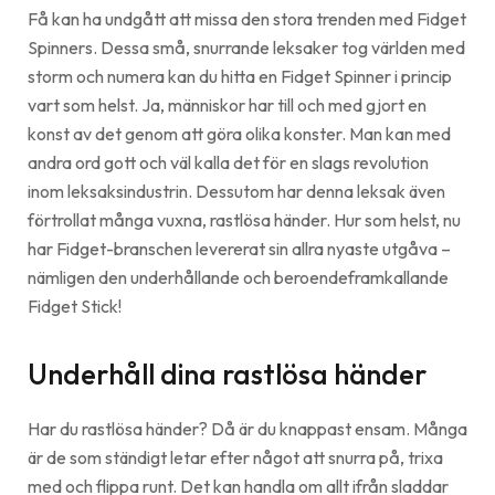
Få kan ha undgått att missa den stora trenden med Fidget
Spinners. Dessa små, snurrande leksaker tog världen med
storm och numera kan du hitta en Fidget Spinner i princip
vart som helst. Ja, människor har till och med gjort en
konst av det genom att göra olika konster. Man kan med
andra ord gott och väl kalla det för en slags revolution
inom leksaksindustrin. Dessutom har denna leksak även
förtrollat många vuxna, rastlösa händer. Hur som helst, nu
har Fidget-branschen levererat sin allra nyaste utgåva –
nämligen den underhållande och beroendeframkallande
Fidget Stick!
Underhåll dina rastlösa händer
Har du rastlösa händer? Då är du knappast ensam. Många
är de som ständigt letar efter något att snurra på, trixa
med och flippa runt. Det kan handla om allt ifrån sladdar