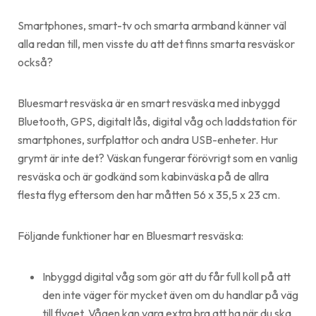
Smartphones, smart-tv och smarta armband känner väl
alla redan till, men visste du att det finns smarta resväskor
också?
Bluesmart resväska är en smart resväska med inbyggd
Bluetooth, GPS, digitalt lås, digital våg och laddstation för
smartphones, surfplattor och andra USB-enheter. Hur
grymt är inte det? Väskan fungerar förövrigt som en vanlig
resväska och är godkänd som kabinväska på de allra
flesta flyg eftersom den har måtten 56 x 35,5 x 23 cm.
Följande funktioner har en Bluesmart resväska:
Inbyggd digital våg som gör att du får full koll på att
den inte väger för mycket även om du handlar på väg
till flyget. Vågen kan vara extra bra att ha när du ska