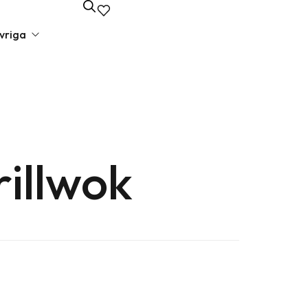
vriga
unda presenter
va presenter
illwok
lbehör
edagspresenter
 presenter
liga presenter
iska presenter
elsepresenter