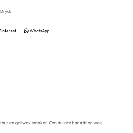
presenter & prylar
 Dryck
ningspresenter
Pinterest
WhatsApp
 hur en grillwok smakar. Om du inte har ätit en wok