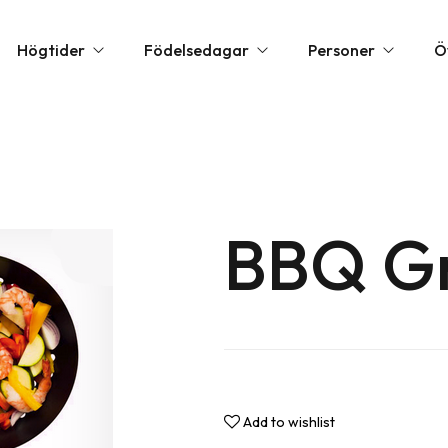
Högtider
Födelsedagar
Personer
Ö
la hjärtans dag presenter
1 års present
Barnpresenter
Annorl
öllopspresenter
10 års present
Present till flickvän
Exklusi
udentpresenter & Examenspresenter
20 års present
BBQ Gr
Present till mamma
Festtil
ppresenter
30 års present
Present till nyfödd
Födels
rs dag presenter
40 års present
Present till pappa
Övriga
lklappar
50 års present
Present till pojkvän
Person
lklappstips
60 års present
Romant
rs dag presenter
70 års present
Upplev
Add to wishlist