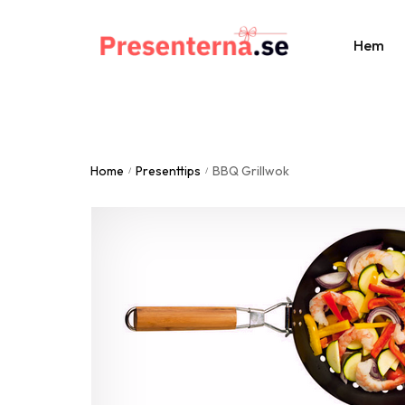
Hem
Al
Home
Presenttips
BBQ Grillwok
Br
/
/
St
Do
Fa
Ju
Ju
Mo