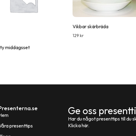
Vikbar skärbräda
129
kr
tty middagsset
Ge oss presentt
Presenterna.se
Hem
Har du något presenttips till du ski
Klicka här.
Våra presenttips